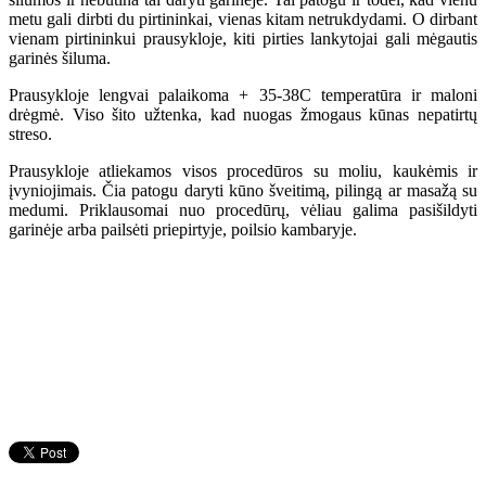
metu gali dirbti du pirtininkai, vienas kitam netrukdydami. O dirbant
vienam pirtininkui prausykloje, kiti pirties lankytojai gali mėgautis
garinės šiluma.
Prausykloje lengvai palaikoma + 35-38C temperatūra ir maloni
drėgmė. Viso šito užtenka, kad nuogas žmogaus kūnas nepatirtų
streso.
Prausykloje atliekamos visos procedūros su moliu, kaukėmis ir
įvyniojimais. Čia patogu daryti kūno šveitimą, pilingą ar masažą su
medumi. Priklausomai nuo procedūrų, vėliau galima pasišildyti
garinėje arba pailsėti priepirtyje, poilsio kambaryje.